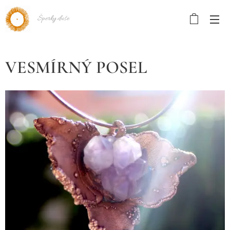
Šperky duše
VESMÍRNÝ POSEL