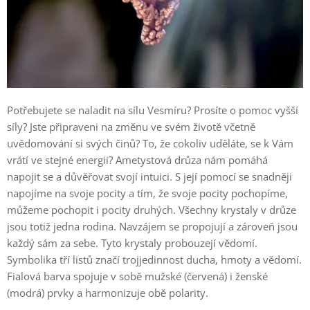
Potřebujete se naladit na sílu Vesmíru? Prosíte o pomoc vyšší
síly? Jste připraveni na změnu ve svém životě včetně
uvědomování si svých činů? To, že cokoliv uděláte, se k Vám
vrátí ve stejné energii? Ametystová drůza nám pomáhá
napojit se a důvěřovat svojí intuici. S její pomocí se snadněji
napojíme na svoje pocity a tím, že svoje pocity pochopíme,
můžeme pochopit i pocity druhých. Všechny krystaly v drůze
jsou totiž jedna rodina. Navzájem se propojují a zároveň jsou
každý sám za sebe. Tyto krystaly probouzejí vědomí.
Symbolika tří listů značí trojjedinnost ducha, hmoty a vědomí.
Fialová barva spojuje v sobě mužské (červená) i ženské
(modrá) prvky a harmonizuje obě polarity.