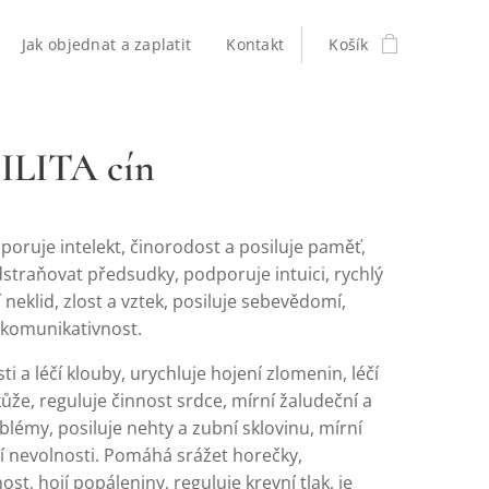
Jak objednat a zaplatit
Kontakt
Košík
ILITA cín
oruje intelekt, činorodost a posiluje paměť,
traňovat předsudky, podporuje intuici, rychlý
í neklid, zlost a vztek, posiluje sebevědomí,
komunikativnost.
sti a léčí klouby, urychluje hojení zlomenin, léčí
že, reguluje činnost srdce, mírní žaludeční a
blémy, posiluje nehty a zubní sklovinu, mírní
mí nevolnosti. Pomáhá srážet horečky,
st, hojí popáleniny, reguluje krevní tlak, je