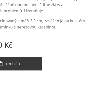
při léčbě onemocnění štítné žlázy a
ích problémů. Uzemňuje.
 cínovaný a měří 3,5 cm, zavěšen je na kulatém
mínku s nerezovou karabinou.
0
Kč
Do košíku