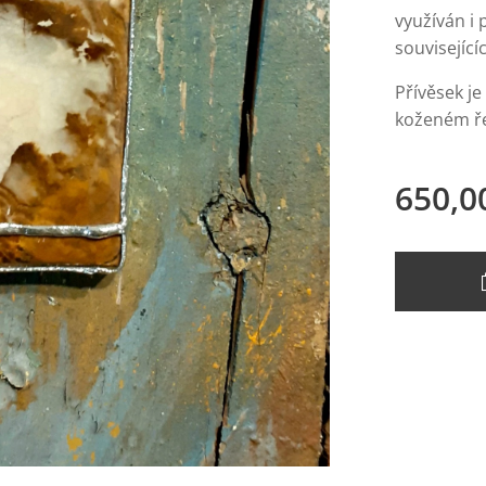
využíván i 
souvisejíc
Přívěsek je
koženém ře
650,0