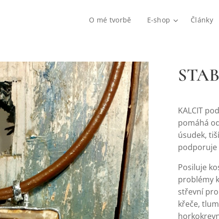
O mé tvorbě
E-shop
Články
STAB
KALCIT podp
pomáhá ods
úsudek, tiš
podporuje 
Posiluje ko
problémy ků
střevní pro
křeče, tlu
horkokrevno