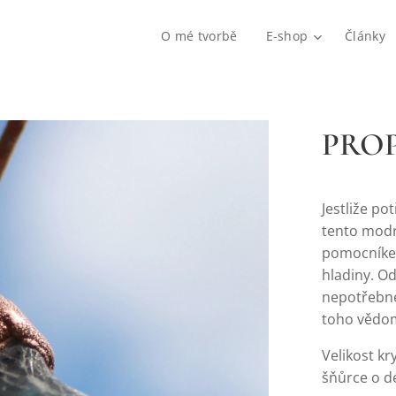
O mé tvorbě
E-shop
Články
PRO
Jestliže po
tento modro
pomocníkem
hladiny. Od
nepotřebné
toho vědom
Velikost kr
šňůrce o d