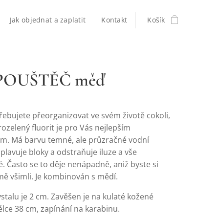
Jak objednat a zaplatit
Kontakt
Košík
POUŠTĚČ měď
třebujete přeorganizovat ve svém životě cokoli,
zelený fluorit je pro Vás nejlepším
. Má barvu temné, ale průzračné vodní
plavuje bloky a odstraňuje iluze a vše
. Často se to děje nenápadně, aniž byste si
ě všimli. Je kombinován s mědí.
ystalu je 2 cm. Zavěšen je na kulaté kožené
élce 38 cm, zapínání na karabinu.