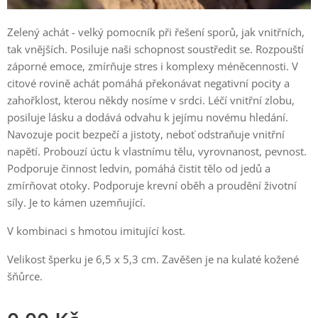
Zelený achát - velký pomocník při řešení sporů, jak vnitřních,
tak vnějších. Posiluje naši schopnost soustředit se. Rozpouští
záporné emoce, zmírňuje stres i komplexy méněcennosti. V
citové rovině achát pomáhá překonávat negativní pocity a
zahořklost, kterou někdy nosíme v srdci. Léčí vnitřní zlobu,
posiluje lásku a dodává odvahu k jejímu novému hledání.
Navozuje pocit bezpečí a jistoty, neboť odstraňuje vnitřní
napětí. Probouzí úctu k vlastnímu tělu, vyrovnanost, pevnost.
Podporuje činnost ledvin, pomáhá čistit tělo od jedů a
zmírňovat otoky. Podporuje krevní oběh a proudění životní
síly. Je to kámen uzemňující.
V kombinaci s hmotou imitující kost.
Velikost šperku je 6,5 x 5,3 cm. Zavěšen je na kulaté kožené
šňůrce.