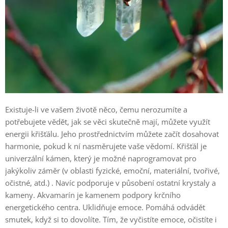
Existuje-li ve vašem životě něco, čemu nerozumíte a
potřebujete vědět, jak se věci skutečně mají, můžete využít
energii křišťálu. Jeho prostřednictvím můžete začít dosahovat
harmonie, pokud k ní nasměrujete vaše vědomí. Křišťál je
univerzální kámen, který je možné naprogramovat pro
jakýkoliv záměr (v oblasti fyzické, emoční, materiální, tvořivé,
očistné, atd.) . Navíc podporuje v působení ostatní krystaly a
kameny. Akvamarín je kamenem podpory krčního
energetického centra. Uklidňuje emoce. Pomáhá odvádět
smutek, když si to dovolíte. Tím, že vyčistíte emoce, očistíte i