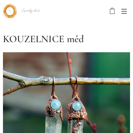
Šperky duše
KOUZELNICE měď