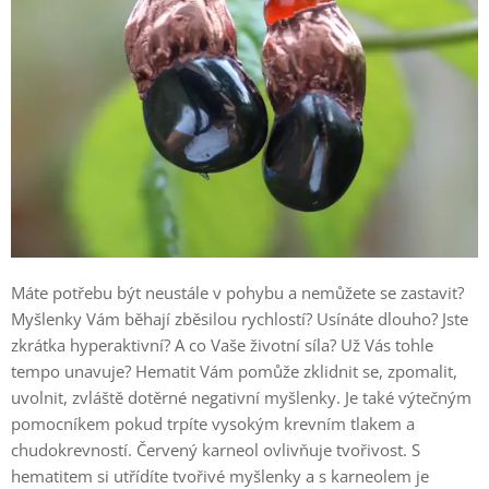
Máte potřebu být neustále v pohybu a nemůžete se zastavit?
Myšlenky Vám běhají zběsilou rychlostí? Usínáte dlouho? Jste
zkrátka hyperaktivní? A co Vaše životní síla? Už Vás tohle
tempo unavuje? Hematit Vám pomůže zklidnit se, zpomalit,
uvolnit, zvláště dotěrné negativní myšlenky. Je také výtečným
pomocníkem pokud trpíte vysokým krevním tlakem a
chudokrevností. Červený karneol ovlivňuje tvořivost. S
hematitem si utřídíte tvořivé myšlenky a s karneolem je