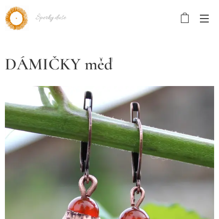
Šperky duše
DÁMIČKY měď