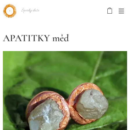
Šperky duše
APATITKY měď