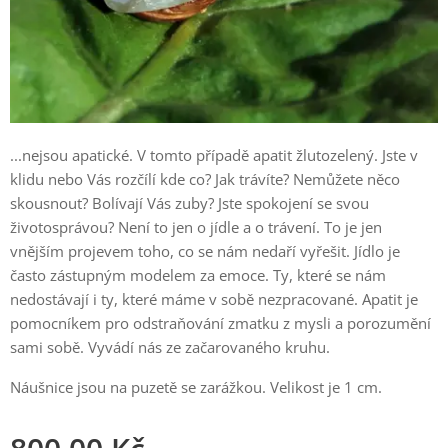
...nejsou apatické. V tomto případě apatit žlutozelený. Jste v
klidu nebo Vás rozčílí kde co? Jak trávíte? Nemůžete něco
skousnout? Bolívají Vás zuby? Jste spokojení se svou
životosprávou? Není to jen o jídle a o trávení. To je jen
vnějším projevem toho, co se nám nedaří vyřešit. Jídlo je
často zástupným modelem za emoce. Ty, které se nám
nedostávají i ty, které máme v sobě nezpracované. Apatit je
pomocníkem pro odstraňování zmatku z mysli a porozumění
sami sobě. Vyvádí nás ze začarovaného kruhu.
Náušnice jsou na puzetě se zarážkou. Velikost je 1 cm.