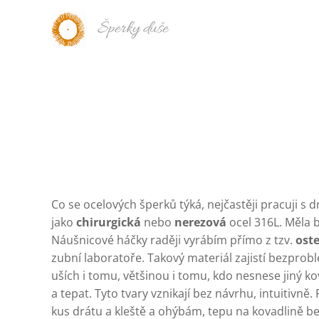
Šperky duše
Co se ocelových šperků týká, nejčastěji pracuji s 
jako
chirurgická
nebo
nerezová
ocel 316L. Měla 
Náušnicové háčky raději vyrábím přímo z tzv.
ost
zubní laboratoře. Takový materiál zajistí bezpro
uších i tomu, většinou i tomu, kdo nesnese jiný k
a tepat. Tyto tvary vznikají bez návrhu, intuitivně
kus drátu a kleště a ohýbám, tepu na kovadlině be