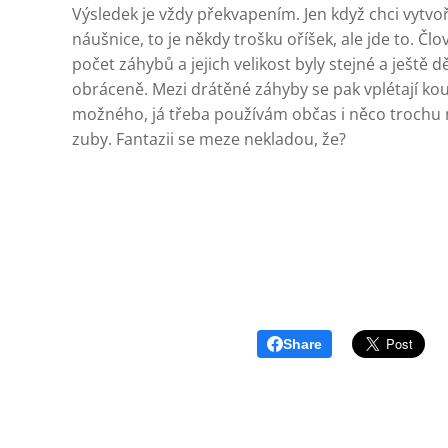
Výsledek je vždy překvapením. Jen když chci vytvoři
náušnice, to je někdy trošku oříšek, ale jde to. Čl
počet záhybů a jejich velikost byly stejné a ještě d
obráceně. Mezi drátěné záhyby se pak vplétají ko
možného, já třeba používám občas i něco trochu 
zuby. Fantazii se meze nekladou, že?
Share