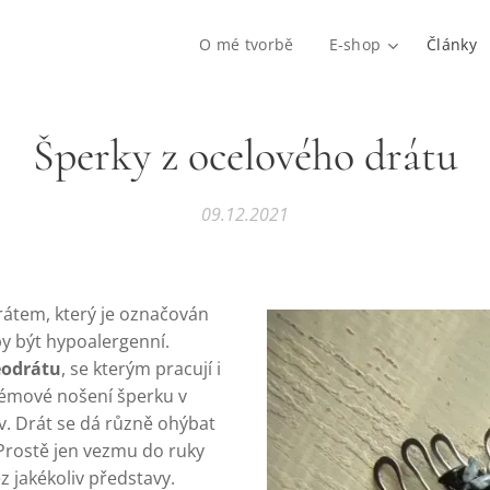
O mé tvorbě
E-shop
Články
Šperky z ocelového drátu
09.12.2021
drátem, který je označován
by být hypoalergenní.
eodrátu
, se kterým pracují i
blémové nošení šperku v
ov. Drát se dá různě ohýbat
. Prostě jen vezmu do ruky
z jakékoliv představy.