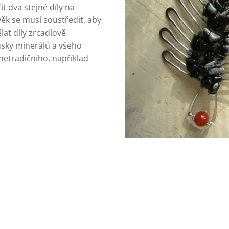
t dva stejné díly na
ověk se musí soustředit, aby
ělat díly zrcadlově
usky minerálů a všeho
netradičního, například