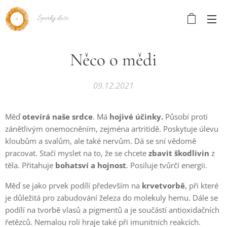
Šperky duše
Něco o mědi
09.12.2021
Měď
otevírá naše srdce
. Má
hojivé účinky.
Působí proti
zánětlivým onemocněním, zejména artritidě. Poskytuje úlevu
kloubům a svalům, ale také nervům. Dá se sní vědomě
pracovat. Stačí myslet na to, že se chcete
zbavit
škodlivin
z
těla. Přitahuje
bohatsví a hojnost
. Posiluje tvůrčí energii.
Měď se jako prvek podílí především na
krvetvorbě
, při které
je důležitá pro zabudování železa do molekuly hemu. Dále se
podílí na tvorbě vlasů a pigmentů a je součástí antioxidačních
řetězců. Nemalou roli hraje také při imunitních reakcích.